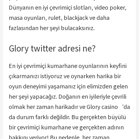
Dünyanın en iyi çevrimiçi slotları, video poker,
masa oyunları, rulet, blackjack ve daha
fazlasından her şeyi bulacaksınız.
Glory twitter adresi ne?
En iyi çevrimiçi kumarhane oyunlarının keyfini
çıkarmanızı istiyoruz ve oynarken harika bir
oyun deneyimi yaşamanız için elimizden gelen
her şeyi yapacağız. Doğanın en iyileriyle çevrili
olmak her zaman harikadır ve Glory
casino
‘da
da durum farklı değildir. Bu gerçekten büyülü
bir çevrimiçi kumarhane ve gerçekten adının
hakkını veriyor! Bu nedenle, her zaman