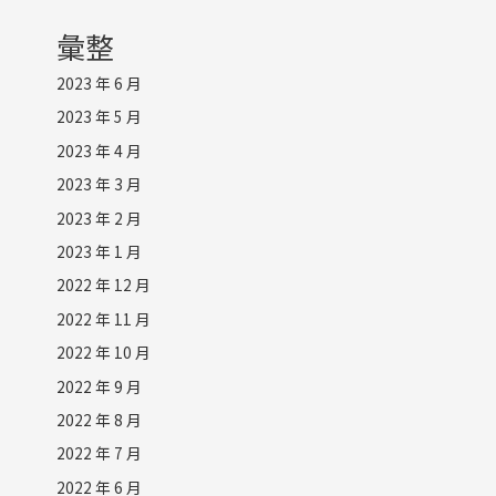
彙整
2023 年 6 月
2023 年 5 月
2023 年 4 月
2023 年 3 月
2023 年 2 月
2023 年 1 月
2022 年 12 月
2022 年 11 月
2022 年 10 月
2022 年 9 月
2022 年 8 月
2022 年 7 月
2022 年 6 月