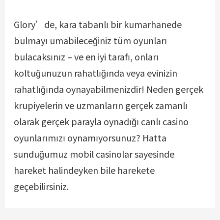
Glory’de, kara tabanlı bir kumarhanede
bulmayı umabileceğiniz tüm oyunları
bulacaksınız – ve en iyi tarafı, onları
koltuğunuzun rahatlığında veya evinizin
rahatlığında oynayabilmenizdir! Neden gerçek
krupiyelerin ve uzmanların gerçek zamanlı
olarak gerçek parayla oynadığı canlı casino
oyunlarımızı oynamıyorsunuz? Hatta
sunduğumuz mobil casinolar sayesinde
hareket halindeyken bile harekete
geçebilirsiniz.