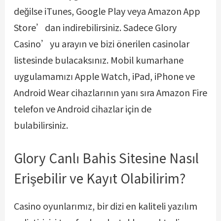
değilse iTunes, Google Play veya Amazon App
Store’dan indirebilirsiniz. Sadece Glory
Casino’yu arayın ve bizi önerilen casinolar
listesinde bulacaksınız. Mobil kumarhane
uygulamamızı Apple Watch, iPad, iPhone ve
Android Wear cihazlarının yanı sıra Amazon Fire
telefon ve Android cihazlar için de
bulabilirsiniz.
Glory Canlı Bahis Sitesine Nasıl
Erişebilir ve Kayıt Olabilirim?
Casino oyunlarımız, bir dizi en kaliteli yazılım