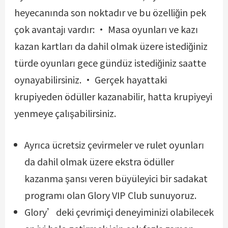
heyecanında son noktadır ve bu özelliğin pek
çok avantajı vardır: • Masa oyunları ve kazı
kazan kartları da dahil olmak üzere istediğiniz
türde oyunları gece gündüz istediğiniz saatte
oynayabilirsiniz. • Gerçek hayattaki
krupiyeden ödüller kazanabilir, hatta krupiyeyi
yenmeye çalışabilirsiniz.
Ayrıca ücretsiz çevirmeler ve rulet oyunları
da dahil olmak üzere ekstra ödüller
kazanma şansı veren büyüleyici bir sadakat
programı olan Glory VIP Club sunuyoruz.
Glory’deki çevrimiçi deneyiminizi olabilecek