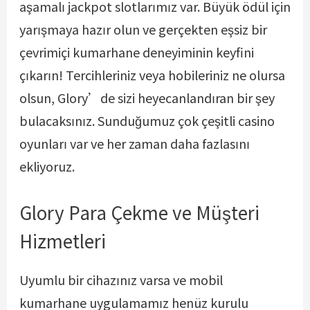
aşamalı jackpot slotlarımız var. Büyük ödül için
yarışmaya hazır olun ve gerçekten eşsiz bir
çevrimiçi kumarhane deneyiminin keyfini
çıkarın! Tercihleriniz veya hobileriniz ne olursa
olsun, Glory’de sizi heyecanlandıran bir şey
bulacaksınız. Sunduğumuz çok çeşitli casino
oyunları var ve her zaman daha fazlasını
ekliyoruz.
Glory Para Çekme ve Müşteri
Hizmetleri
Uyumlu bir cihazınız varsa ve mobil
kumarhane uygulamamız henüz kurulu