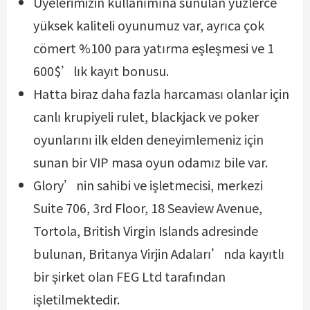
Üyelerimizin kullanımına sunulan yüzlerce
yüksek kaliteli oyunumuz var, ayrıca çok
cömert %100 para yatırma eşleşmesi ve 1
600$’lık kayıt bonusu.
Hatta biraz daha fazla harcaması olanlar için
canlı krupiyeli rulet, blackjack ve poker
oyunlarını ilk elden deneyimlemeniz için
sunan bir VIP masa oyun odamız bile var.
Glory’nin sahibi ve işletmecisi, merkezi
Suite 706, 3rd Floor, 18 Seaview Avenue,
Tortola, British Virgin Islands adresinde
bulunan, Britanya Virjin Adaları’nda kayıtlı
bir şirket olan FEG Ltd tarafından
işletilmektedir.