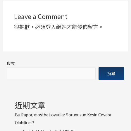
Leave a Comment
很抱歉，必須
登入
網站才能發佈留言。
搜尋
搜尋
近期文章
Bu Rapor, mostbet oyunlar Sorunuzun Kesin Cevabı
Olabilir mi?