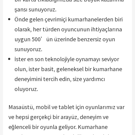
şansı sunuyoruz.
Önde gelen çevrimiçi kumarhanelerden biri
olarak, her türden oyuncunun ihtiyaçlarına
uygun 500’ün üzerinde benzersiz oyun
sunuyoruz.
İster en son teknolojiyle oynamayı seviyor
olun, ister basit, geleneksel bir kumarhane
deneyimini tercih edin, size yardımcı
oluyoruz.
Masaüstü, mobil ve tablet için oyunlarımız var
ve hepsi gerçekçi bir arayüz, deneyim ve
eğlenceli bir oyunla geliyor. Kumarhane