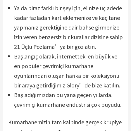
Ya da biraz farklı bir şey için, elinize üç adede
kadar fazladan kart eklemenize ve kaç tane
yapmanız gerektiğine dair bahse girmenize
izin veren benzersiz bir kurallar dizisine sahip
21 Üçlü Pozlama’ya bir göz atın.
Başlangıç ​​olarak, internetteki en büyük ve
en popüler çevrimiçi kumarhane
oyunlarından oluşan harika bir koleksiyonu
bir araya getirdiğimiz Glory’de bize katılın.
Başladığımızdan bu yana geçen yıllarda,
çevrimiçi kumarhane endüstrisi çok büyüdü.
Kumarhanemizin tam kalbinde gerçek krupiye