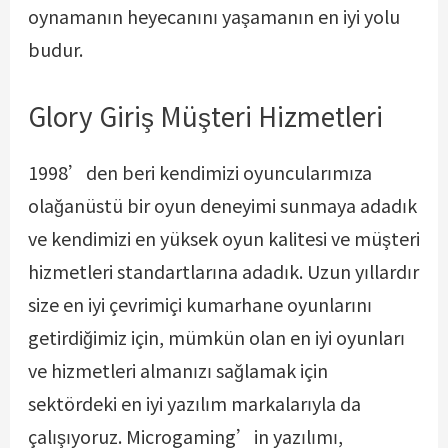
oynamanın heyecanını yaşamanın en iyi yolu
budur.
Glory Giriş Müşteri Hizmetleri
1998’den beri kendimizi oyuncularımıza
olağanüstü bir oyun deneyimi sunmaya adadık
ve kendimizi en yüksek oyun kalitesi ve müşteri
hizmetleri standartlarına adadık. Uzun yıllardır
size en iyi çevrimiçi kumarhane oyunlarını
getirdiğimiz için, mümkün olan en iyi oyunları
ve hizmetleri almanızı sağlamak için
sektördeki en iyi yazılım markalarıyla da
çalışıyoruz. Microgaming’in yazılımı,