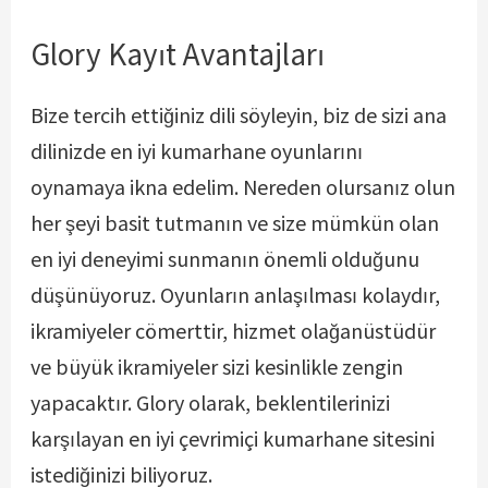
Glory Kayıt Avantajları
Bize tercih ettiğiniz dili söyleyin, biz de sizi ana
dilinizde en iyi kumarhane oyunlarını
oynamaya ikna edelim. Nereden olursanız olun
her şeyi basit tutmanın ve size mümkün olan
en iyi deneyimi sunmanın önemli olduğunu
düşünüyoruz. Oyunların anlaşılması kolaydır,
ikramiyeler cömerttir, hizmet olağanüstüdür
ve büyük ikramiyeler sizi kesinlikle zengin
yapacaktır. Glory olarak, beklentilerinizi
karşılayan en iyi çevrimiçi kumarhane sitesini
istediğinizi biliyoruz.