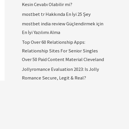
Kesin Cevabı Olabilir mi?
mostbet tr Hakkında En İyi 25 Şey
mostbet india review Güçlendirmek için
En İyi Yazılımı Alma
Top Over 60 Relationship Apps:
Relationship Sites For Senior Singles
Over 50 Paid Content Material Cleveland
Jollyromance Evaluation 2023: Is Jolly
Romance Secure, Legit & Real?