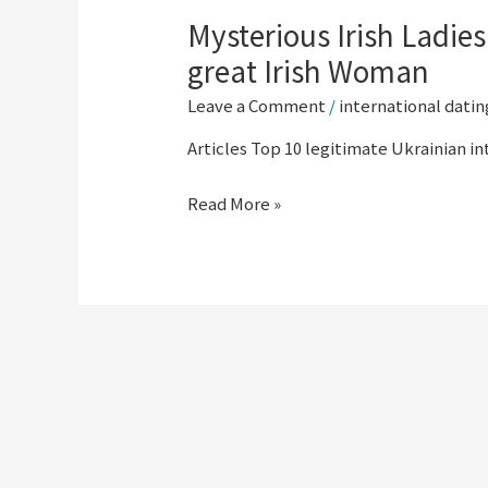
Mysterious Irish Ladie
great Irish Woman
Leave a Comment
/
international datin
Articles Top 10 legitimate Ukrainian in
Read More »