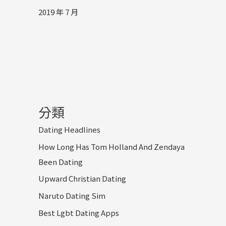
2019 年 7 月
分類
Dating Headlines
How Long Has Tom Holland And Zendaya
Been Dating
Upward Christian Dating
Naruto Dating Sim
Best Lgbt Dating Apps