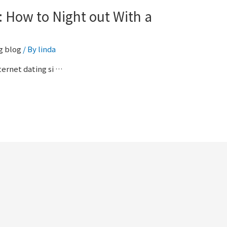
s: How to Night out With a
g blog
/ By
linda
ternet dating si …