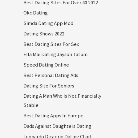
Best Dating Sites For Over 40 2022
Okc Dating
Simda Dating App Mod
Dating Shows 2022
Best Dating Sites For Sex
Ella Mai Dating Jayson Tatum
Speed Dating Online
Best Personal Dating Ads
Dating Site For Seniors
Dating A Man Who Is Not Financially
Stable
Best Dating Apps In Europe
Dads Against Daughters Dating
Leonardo Dicaprio Dating Chart