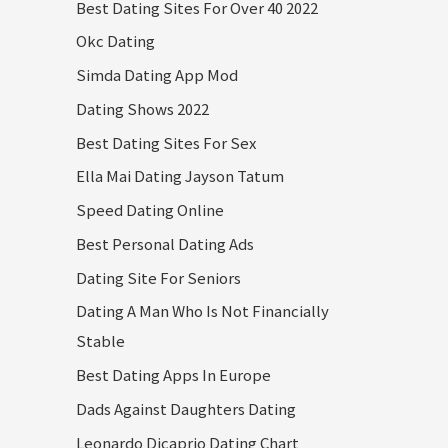
Best Dating Sites For Over 40 2022
Okc Dating
Simda Dating App Mod
Dating Shows 2022
Best Dating Sites For Sex
Ella Mai Dating Jayson Tatum
Speed Dating Online
Best Personal Dating Ads
Dating Site For Seniors
Dating A Man Who Is Not Financially
Stable
Best Dating Apps In Europe
Dads Against Daughters Dating
Leonardo Dicaprio Dating Chart