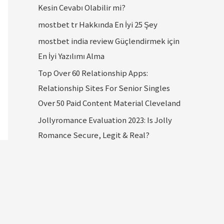
Kesin Cevabı Olabilir mi?
mostbet tr Hakkında En İyi 25 Şey
mostbet india review Güçlendirmek için
En İyi Yazılımı Alma
Top Over 60 Relationship Apps:
Relationship Sites For Senior Singles
Over 50 Paid Content Material Cleveland
Jollyromance Evaluation 2023: Is Jolly
Romance Secure, Legit & Real?