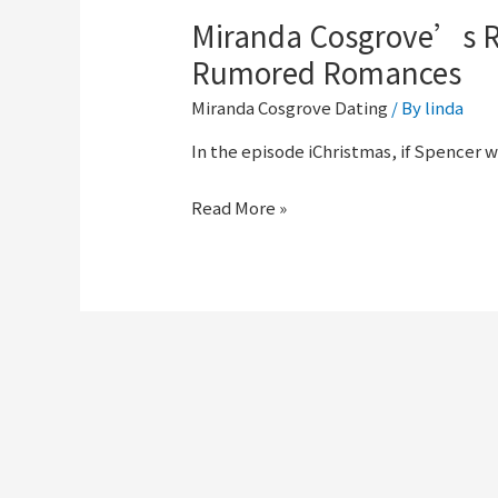
Miranda Cosgrove’s Re
Rumored Romances
Miranda Cosgrove Dating
/ By
linda
In the episode iChristmas, if Spencer 
Read More »