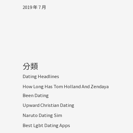
2019 年 7 月
分類
Dating Headlines
How Long Has Tom Holland And Zendaya
Been Dating
Upward Christian Dating
Naruto Dating Sim
Best Lgbt Dating Apps