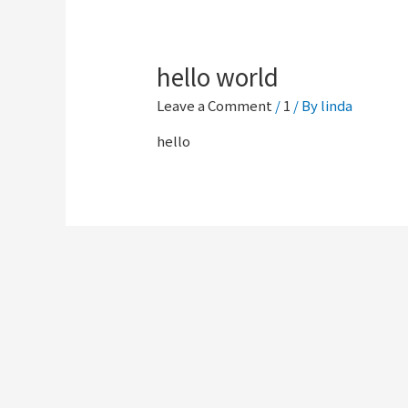
hello world
Leave a Comment
/
1
/ By
linda
hello