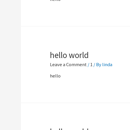
hello world
Leave a Comment
/
1
/ By
linda
hello