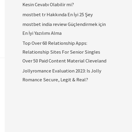
Kesin Cevabı Olabilir mi?
mostbet tr Hakkında En İyi 25 Şey
mostbet india review Güçlendirmek için
En İyi Yazılımı Alma
Top Over 60 Relationship Apps:
Relationship Sites For Senior Singles
Over 50 Paid Content Material Cleveland
Jollyromance Evaluation 2023: Is Jolly
Romance Secure, Legit & Real?