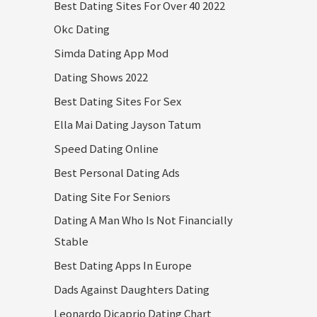
Best Dating Sites For Over 40 2022
Okc Dating
Simda Dating App Mod
Dating Shows 2022
Best Dating Sites For Sex
Ella Mai Dating Jayson Tatum
Speed Dating Online
Best Personal Dating Ads
Dating Site For Seniors
Dating A Man Who Is Not Financially
Stable
Best Dating Apps In Europe
Dads Against Daughters Dating
Leonardo Dicaprio Dating Chart