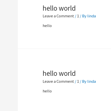
hello world
Leave a Comment
/
1
/ By
linda
hello
hello world
Leave a Comment
/
1
/ By
linda
hello