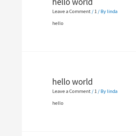
hello world
Leave a Comment
/
1
/ By
linda
hello
hello world
Leave a Comment
/
1
/ By
linda
hello