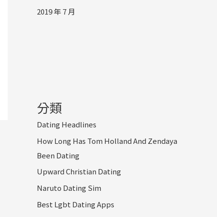
2019 年 7 月
分類
Dating Headlines
How Long Has Tom Holland And Zendaya
Been Dating
Upward Christian Dating
Naruto Dating Sim
Best Lgbt Dating Apps