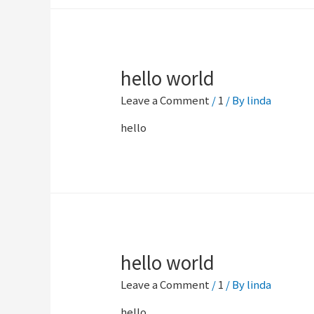
hello world
Leave a Comment
/
1
/ By
linda
hello
hello world
Leave a Comment
/
1
/ By
linda
hello