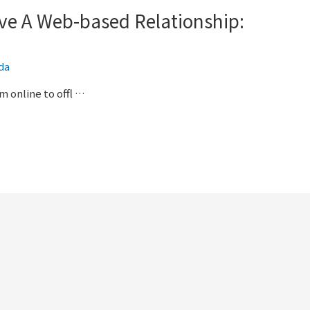
ve A Web-based Relationship:
nda
m online to offl …