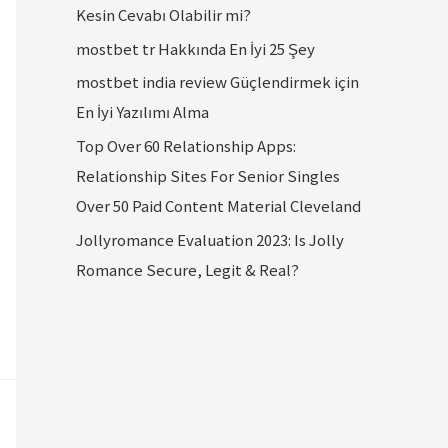
Kesin Cevabı Olabilir mi?
mostbet tr Hakkında En İyi 25 Şey
mostbet india review Güçlendirmek için
En İyi Yazılımı Alma
Top Over 60 Relationship Apps:
Relationship Sites For Senior Singles
Over 50 Paid Content Material Cleveland
Jollyromance Evaluation 2023: Is Jolly
Romance Secure, Legit & Real?