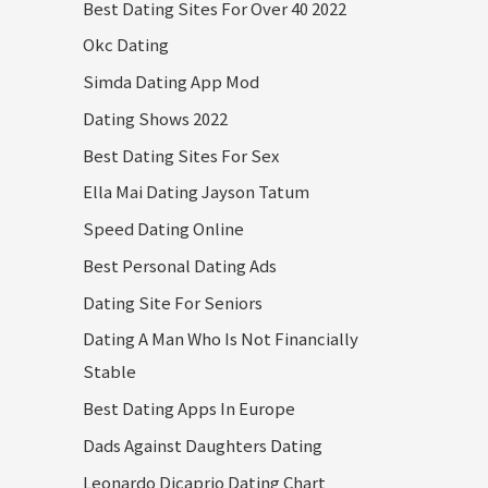
Best Dating Sites For Over 40 2022
Okc Dating
Simda Dating App Mod
Dating Shows 2022
Best Dating Sites For Sex
Ella Mai Dating Jayson Tatum
Speed Dating Online
Best Personal Dating Ads
Dating Site For Seniors
Dating A Man Who Is Not Financially
Stable
Best Dating Apps In Europe
Dads Against Daughters Dating
Leonardo Dicaprio Dating Chart