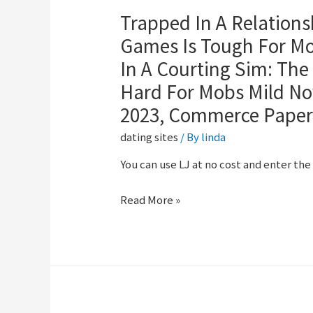
Trapped In A Relation
Games Is Tough For Mo
In A Courting Sim: Th
Hard For Mobs Mild No
2023, Commerce Paper
dating sites
/ By
linda
You can use LJ at no cost and enter t
Read More »