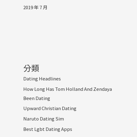
2019 年 7 月
分類
Dating Headlines
How Long Has Tom Holland And Zendaya
Been Dating
Upward Christian Dating
Naruto Dating Sim
Best Lgbt Dating Apps