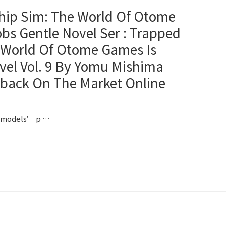
ship Sim: The World Of Otome
bs Gentle Novel Ser : Trapped
e World Of Otome Games Is
vel Vol. 9 By Yomu Mishima
back On The Market Online
he models’ p …