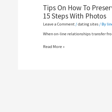
Tips On How To Preser
15 Steps With Photos
Leave a Comment
/
dating sites
/ By
li
When on-line relationships transfer fro
Read More »