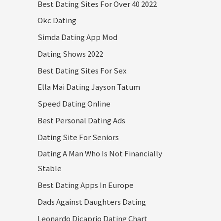
Best Dating Sites For Over 40 2022
Okc Dating
Simda Dating App Mod
Dating Shows 2022
Best Dating Sites For Sex
Ella Mai Dating Jayson Tatum
Speed Dating Online
Best Personal Dating Ads
Dating Site For Seniors
Dating A Man Who Is Not Financially
Stable
Best Dating Apps In Europe
Dads Against Daughters Dating
Leonardo Dicaprio Dating Chart