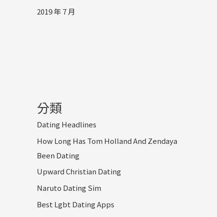
2019 年 7 月
分類
Dating Headlines
How Long Has Tom Holland And Zendaya
Been Dating
Upward Christian Dating
Naruto Dating Sim
Best Lgbt Dating Apps