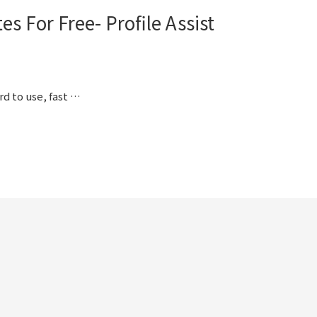
s For Free- Profile Assist
rd to use, fast …