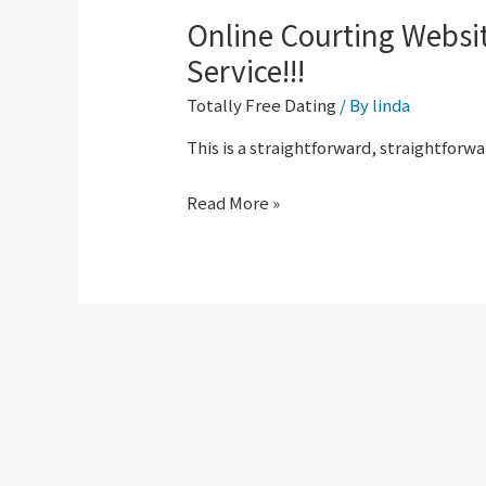
Online Courting Website
Service!!!
Totally Free Dating
/ By
linda
This is a straightforward, straightforwa
Read More »