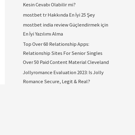
Kesin Cevabı Olabilir mi?
mostbet tr Hakkında En İyi 25 Şey
mostbet india review Güçlendirmek için
En İyi Yazılımı Alma
Top Over 60 Relationship Apps:
Relationship Sites For Senior Singles
Over 50 Paid Content Material Cleveland
Jollyromance Evaluation 2023: Is Jolly
Romance Secure, Legit & Real?