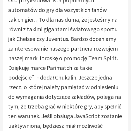
Oto przykładowa lista popularnych
automatów do gry dla wszystkich fanów
takich gier. „To dla nas duma, że ​​jesteśmy na
równi z takimi gigantami światowego sportu
jak Chelsea czy Juventus. Bardzo doceniamy
zainteresowanie naszego partnera rozwojem
naszej marki i troskę o promocję Team Spirit.
Dziękuję marce Parimatch za takie
podejście”- dodał Chukalin. Jeszcze jedna
rzecz, o której należy pamiętać w odniesieniu
do wymagania dotyczące zakładów, polega na
tym, że trzeba grać w niektóre gry, aby spełnić
ten warunek. Jeśli obsługa JavaScript zostanie
uaktywniona, będziesz miał możliwość