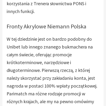
korzystania z Trenera słownictwa PONS i
innych funkcji.
Fronty Akrylowe Niemann Polska
W tej dziedzinie jest on bardzo podobny do
Unibet lub innego znanego bukmachera na
całym świecie, oferując promocje
krótkoterminowe, narzędziowe i
długoterminowe. Pierwszą rzeczą, z której
należy skorzystać przy zakładaniu konta, jest
nagroda w postaci 100% wpłaty początkowej.
Parimatch ma różne rodzaje promocji w
różnych krajach, ale my na pewno omówimy