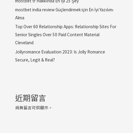
mostbet tr Hakkında En İyi 25 Şey
mostbet india review Güçlendirmek için En İyi Yazılımı
Alma
Top Over 60 Relationship Apps: Relationship Sites For
Senior Singles Over 50 Paid Content Material
Cleveland
Jollyromance Evaluation 2023: Is Jolly Romance
Secure, Legit & Real?
近期留言
尚無留言可供顯示。