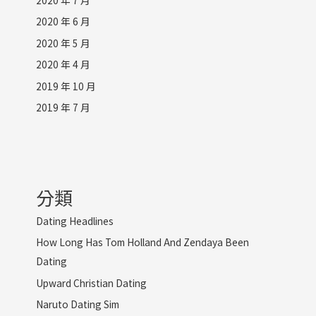
2020 年 6 月
2020 年 5 月
2020 年 4 月
2019 年 10 月
2019 年 7 月
分類
Dating Headlines
How Long Has Tom Holland And Zendaya Been
Dating
Upward Christian Dating
Naruto Dating Sim