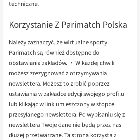
techniczne.
Korzystanie Z Parimatch Polska
Należy zaznaczyć, że wirtualne sporty
Parimatch są również dostępne do
obstawiania zakładów. • W każdej chwili
możesz zrezygnować z otrzymywania
newslettera. Możesz to zrobić poprzez
ustawiania w zakładce edycji swojego profilu
lub klikając w link umieszczony w stopce
przesyłanego newslettera. Po wypisaniu się z
newslettera Twoje dane nie będą przez nas
dłużej przetwarzane. Ta strona korzysta z