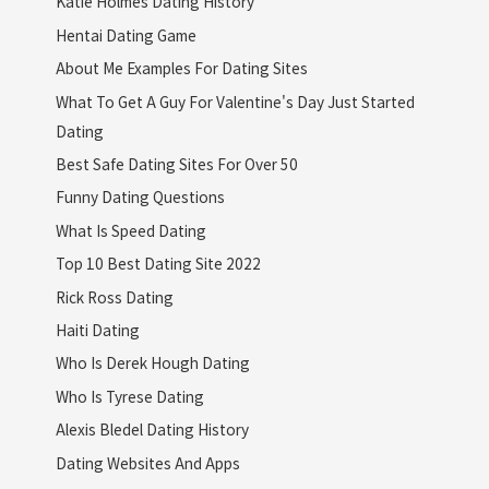
Katie Holmes Dating History
Hentai Dating Game
About Me Examples For Dating Sites
What To Get A Guy For Valentine's Day Just Started
Dating
Best Safe Dating Sites For Over 50
Funny Dating Questions
What Is Speed Dating
Top 10 Best Dating Site 2022
Rick Ross Dating
Haiti Dating
Who Is Derek Hough Dating
Who Is Tyrese Dating
Alexis Bledel Dating History
Dating Websites And Apps