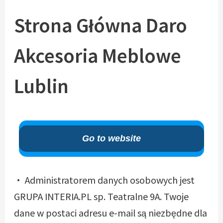
Strona Główna Daro
Akcesoria Meblowe
Lublin
Go to website
• Administratorem danych osobowych jest
GRUPA INTERIA.PL sp. Teatralne 9A. Twoje
dane w postaci adresu e-mail są niezbędne dla