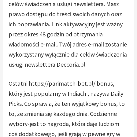
celów świadczenia usługi newslettera. Masz
prawo dostępu do treści swoich danych oraz
ich poprawiania. Link aktywacyjny jest ważny
przez okres 48 godzin od otrzymania
wiadomości e-mail. Twój adres e-mail zostanie
wykorzystany wyłącznie dla celów świadczenia
usługi newslettera Deccoria.pl.
Ostatni
https://parimatch-bet.pl/
bonus,
który jest popularny w Indiach , nazywa Daily
Picks. Co sprawia, że ten wyjątkowy bonus, to
to, że zmienia się każdego dnia. Codzienne
wybory-jest to nagroda, która daje ludziom
coś dodatkowego, jeśli grają w pewne gry w