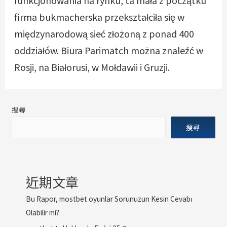
firma bukmacherska przekształciła się w
międzynarodową sieć złożoną z ponad 400
oddziałów. Biura Parimatch można znaleźć w
Rosji, na Białorusi, w Mołdawii i Gruzji.
搜尋
搜尋
近期文章
Bu Rapor, mostbet oyunlar Sorunuzun Kesin Cevabı
Olabilir mi?