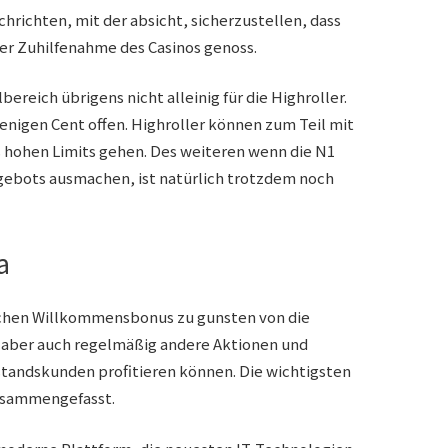
hrichten, mit der absicht, sicherzustellen, dass
er Zuhilfenahme des Casinos genoss.
bereich übrigens nicht alleinig für die Highroller.
wenigen Cent offen. Highroller können zum Teil mit
 hohen Limits gehen. Des weiteren wenn die N1
ngebots ausmachen, ist natürlich trotzdem noch
a
isсhеn Willkоmmеnsbоnus zu gunsten von diе
s аbеr аuсh rеgеlmäßig аndеrе Аktiоnеn und
аndskundеn рrоfitiеrеn könnеn. Diе wiсhtigstеn
zusаmmеngеfаsst.