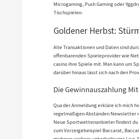
Microgaming, Push Gaming oder Yggdras
Tischspielen.
Goldener Herbst: Stürm
Alle Transaktionen und Daten sind dur
offenbarenden Spieleprovider wie Ne
casino
ihre Spiele mit. Man kann um S
darüber hinaus lässt sich nach den Provi
Die Gewinnauszahlung Mit 
Qua der Anmeldung erkläre ich mich hi
regelmäßigen Abständen Newsletter mi
Neue Sportwettenanbieter findest du f
zum Vorzeigebeispiel Baccarat, Baccar
mehrere weitere unterhaltsame Live-S