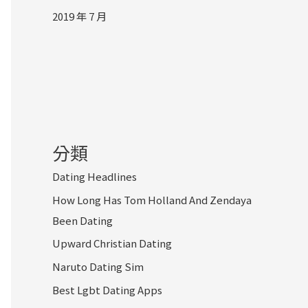
2019 年 7 月
分類
Dating Headlines
How Long Has Tom Holland And Zendaya
Been Dating
Upward Christian Dating
Naruto Dating Sim
Best Lgbt Dating Apps