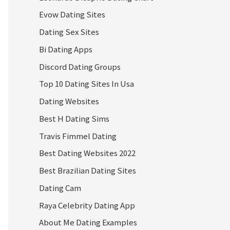
Evow Dating Sites
Dating Sex Sites
Bi Dating Apps
Discord Dating Groups
Top 10 Dating Sites In Usa
Dating Websites
Best H Dating Sims
Travis Fimmel Dating
Best Dating Websites 2022
Best Brazilian Dating Sites
Dating Cam
Raya Celebrity Dating App
About Me Dating Examples