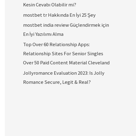
Kesin Cevabı Olabilir mi?
mostbet tr Hakkında En İyi 25 Şey
mostbet india review Güçlendirmek için
En İyi Yazılımı Alma
Top Over 60 Relationship Apps:
Relationship Sites For Senior Singles
Over 50 Paid Content Material Cleveland
Jollyromance Evaluation 2023: Is Jolly
Romance Secure, Legit & Real?