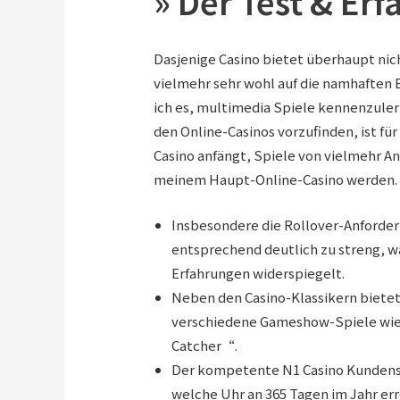
» Der Test & Er
Dasjenige Casino bietet überhaupt nich
vielmehr sehr wohl auf die namhaften E
ich es, multimedia Spiele kennenzuler
den Online-Casinos vorzufinden, ist fü
Casino anfängt, Spiele von vielmehr 
meinem Haupt-Online-Casino werden.
Insbesondere die Rollover-Anforde
entsprechend deutlich zu streng, wa
Erfahrungen widerspiegelt.
Neben den Casino-Klassikern bietet 
verschiedene Gameshow-Spiele wi
Catcher“.
Der kompetente N1 Casino Kundens
welche Uhr an 365 Tagen im Jahr er