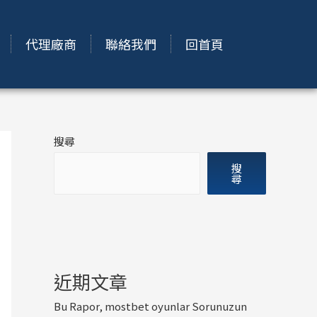
代理廠商
聯絡我們
回首頁
搜尋
搜
尋
近期文章
Bu Rapor, mostbet oyunlar Sorunuzun