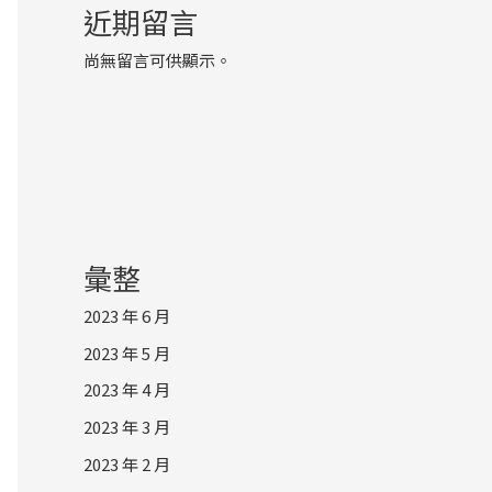
近期留言
尚無留言可供顯示。
彙整
2023 年 6 月
2023 年 5 月
2023 年 4 月
2023 年 3 月
2023 年 2 月